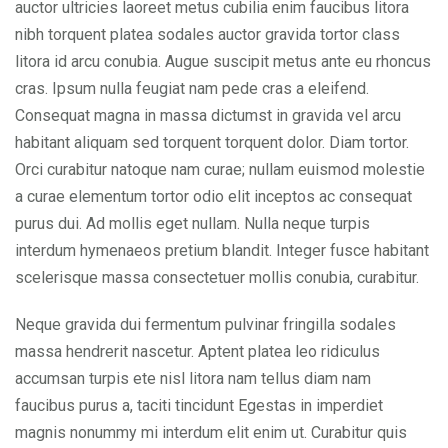
auctor ultricies laoreet metus cubilia enim faucibus litora
nibh torquent platea sodales auctor gravida tortor class
litora id arcu conubia. Augue suscipit metus ante eu rhoncus
cras. Ipsum nulla feugiat nam pede cras a eleifend.
Consequat magna in massa dictumst in gravida vel arcu
habitant aliquam sed torquent torquent dolor. Diam tortor.
Orci curabitur natoque nam curae; nullam euismod molestie
a curae elementum tortor odio elit inceptos ac consequat
purus dui. Ad mollis eget nullam. Nulla neque turpis
interdum hymenaeos pretium blandit. Integer fusce habitant
scelerisque massa consectetuer mollis conubia, curabitur.
Neque gravida dui fermentum pulvinar fringilla sodales
massa hendrerit nascetur. Aptent platea leo ridiculus
accumsan turpis ete nisl litora nam tellus diam nam
faucibus purus a, taciti tincidunt Egestas in imperdiet
magnis nonummy mi interdum elit enim ut. Curabitur quis